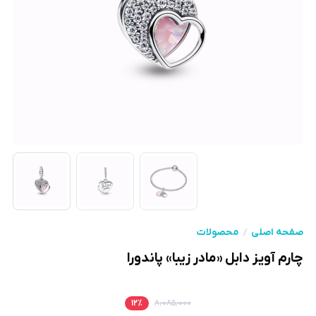
صفحه اصلی
محصولات
چارم آویز دابل «مادر زیبا» پاندورا
۱۲
٪
۸٫۰۸۵٫۰۰۰