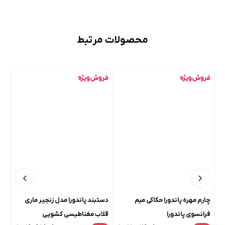
محصولات مرتبط
چارم مهره پاندورا حکاکی میم
دستبند پاندورا مدل زنجیر ماری
چار
فرانسوی پاندورا
قلاب مغناطیسی کشویی
پو