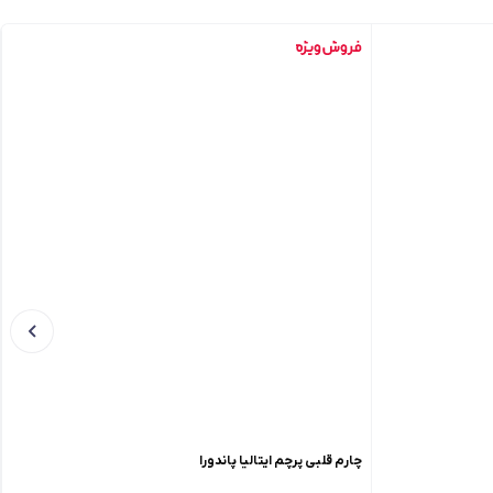
چارم قلبی پرچم ایتالیا پاندورا