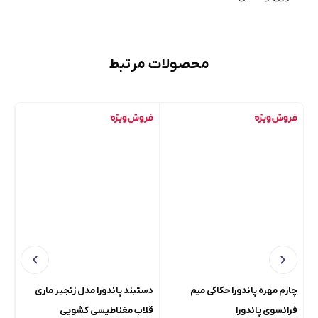
محصولات مرتبط
چارم مهره پاندورا حکاکی میم
دستبند پاندورا مدل زنجیر ماری
چار
فرانسوی پاندورا
قلاب مغناطیسی کشویی
پو