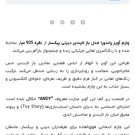
چارم آویز پاندورا مدل باز لایت‌یر دیزنی پیکسار
از
نقره 925 عیا
ر ساخته
شده و با رنگ‌آمیزی لعابی جزئیاتی زنده و چشم‌نواز بازآفرینی می‌کند.
طراحی این آویز با الهام از لباس فضایی نمادین باز لایت‌یر، حس
ماجراجویی، شجاعت و رویاپردازی را به زیبایی منتقل می‌کند. ترکیب
رنگ‌های لعابی در کنار فرم دقیق و ظریف نقره‌ای، جلوه‌ای کلکسیونی و
بسیار جذاب به این چارم بخشیده است.
در قسمت زیر کف این آویز، عبارت معروف
“ANDY”
حکاکی شده است؛
اشاره‌ای احساسی به دنیای داستان اسباب‌بازی‌ها (Toy Story) و پیوند
عمیق میان باز لایت‌یر و صاحبش اندی.
این چارم انتخابی فوق‌العاده برای طرفداران دیزنی و پیکسار، عاشقان
شخصیت باز لایت‌یر و افرادی است که به دنبال نمادی از جسارت،