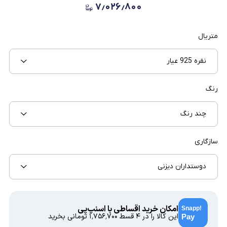
۷٫۰۲۶٫۸۰۰
متریال
نقره 925 عیار
رنگ
چند رنگ
سازگاری
دوستداران دیزنی
امکان خرید اقساطی با اسنپ‌پی
این کالا را در ۴ قسط
۱٬۷۵۶٬۷۰۰
تومانی بخرید