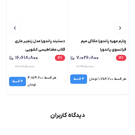
چارم مهره پاندورا حکاکی میم
دستبند پاندورا مدل زنجیر ماری
چار
فرانسوی پاندورا
قلاب مغناطیسی کشویی
پو
۱۶٫۶۱۸٫۸۰۰
۷٫۰۲۶٫۸۰۰
٪
۱۲
٪
۱۲
٪
۱۸٫۸۸۵٫۰۰۰
۷٫۹۸۵٫۰۰۰
هر قسط ۴٬۱۵۴٬۷۰۰
هر قسط ۱٬۷۵۶٬۷۰۰ تومان
۴ قسط
هر قسط 
۴ قسط
تومان
دیدگاه کاربران