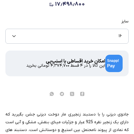
۱۷٫۴۹۸٫۸۰۰
سایز
۱۶
امکان خرید اقساطی با اسنپ‌پی
این کالا را در ۴ قسط
۴٬۳۷۴٬۷۰۰
تومانی بخرید
جادوی دیزنی را با دستبند زنجیری مار دوخت دیزنی جشن بگیرید که
دارای یک زنجیر نقره 925 عیار و جزئیات مینای بنفش، مشکی و آبی است
که نمادی از پیوند نامحتمل بین استیچ و دوستانش است. دستبند های