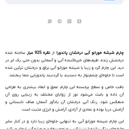
چارم شیشه مورانو آبی درخشان پاندورا
از
نقره 925 عیار
ساخته شده
درخشش زنده، طیف‌های خیره‌کننده آبی و آسمانی بدون حتی یک ابر در
دید. این چارم گرد و زیبا با شیشه مورانو آبی براق و درخشان تزئین شده
است تا جلوه‌ای چشم‌نواز به دستبند یا گردنبند پاندورایی شما ببخشد
.
بافت خاص و سطح برجسته این چارم، عمق و ابعاد بیشتری به طراحی
آن داده و باعث می‌شود نور از زوایای مختلف به زیبایی روی آن
منعکس شود. رنگ آبی درخشان آن یادآور آسمان صاف تابستانی و
آرامش دریا بوده و نمادی از آزادی، آرامش و انرژی مثبت است
.
این چارم
شیشه مورانو آبی
به‌ تنهایی جلوه‌ای زیبا دارد و در کنار سایر
چارم‌های رنگی پاندورا نیز ترکیبی منحصربه‌فرد و چشمگیر ایجاد می‌کند.