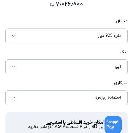
۷٫۰۲۶٫۸۰۰
متریال
نقره 925 عیار
رنگ
آبی
سازگاری
استفاده روزمره
امکان خرید اقساطی با اسنپ‌پی
این کالا را در ۴ قسط
۱٬۷۵۶٬۷۰۰
تومانی بخرید