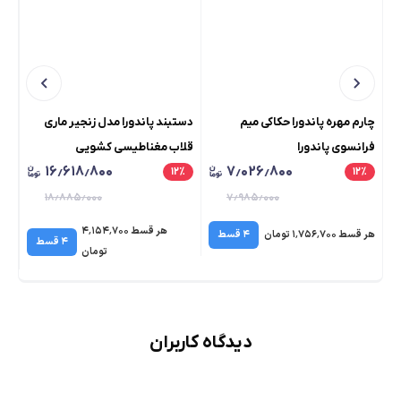
چارم مهره پاندورا حکاکی میم
دستبند پاندورا مدل زنجیر ماری
چار
فرانسوی پاندورا
قلاب مغناطیسی کشویی
پو
۱۶٫۶۱۸٫۸۰۰
۷٫۰۲۶٫۸۰۰
٪
۱۲
٪
۱۲
٪
۱۸٫۸۸۵٫۰۰۰
۷٫۹۸۵٫۰۰۰
هر قسط ۴٬۱۵۴٬۷۰۰
هر قسط ۱٬۷۵۶٬۷۰۰ تومان
۴ قسط
هر قسط 
۴ قسط
تومان
دیدگاه کاربران