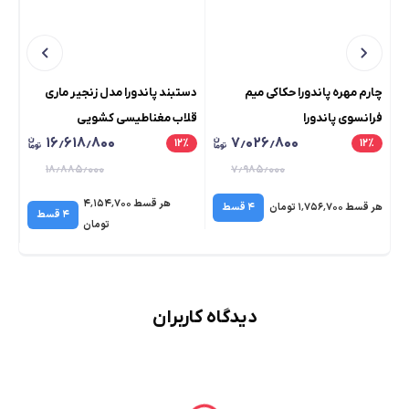
چارم مهره پاندورا حکاکی میم
دستبند پاندورا مدل زنجیر ماری
چار
فرانسوی پاندورا
قلاب مغناطیسی کشویی
پو
۱۶٫۶۱۸٫۸۰۰
۷٫۰۲۶٫۸۰۰
٪
۱۲
٪
۱۲
٪
۱۸٫۸۸۵٫۰۰۰
۷٫۹۸۵٫۰۰۰
هر قسط ۴٬۱۵۴٬۷۰۰
هر قسط ۱٬۷۵۶٬۷۰۰ تومان
۴ قسط
هر قسط 
۴ قسط
تومان
دیدگاه کاربران