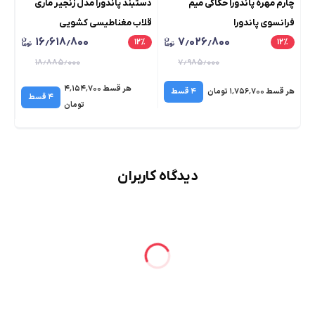
چارم مهره پاندورا حکاکی میم
دستبند پاندورا مدل زنجیر ماری
چار
فرانسوی پاندورا
قلاب مغناطیسی کشویی
پو
۱۶٫۶۱۸٫۸۰۰
۷٫۰۲۶٫۸۰۰
٪
۱۲
٪
۱۲
٪
۱۸٫۸۸۵٫۰۰۰
۷٫۹۸۵٫۰۰۰
هر قسط ۴٬۱۵۴٬۷۰۰
هر قسط ۱٬۷۵۶٬۷۰۰ تومان
۴ قسط
هر قسط 
۴ قسط
تومان
دیدگاه کاربران