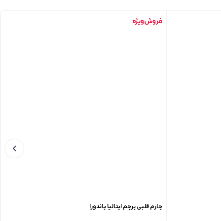
چارم قلبی پرچم ایتالیا پاندورا