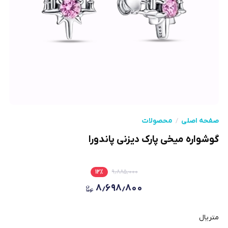
صفحه اصلی
محصولات
گوشواره میخی پارک دیزنی پاندورا
۱۲
٪
۹٫۸۸۵٫۰۰۰
۸٫۶۹۸٫۸۰۰
متریال