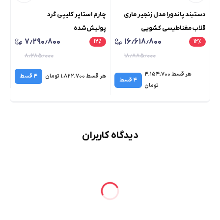
دستبند پاندورا مدل زنجیر ماری
چارم استاپر کلیپی گرد
چار
قلاب مغناطیسی کشویی
پولیش‌شده
۷٫۲۹۰٫۸۰۰
۱۶٫۶۱۸٫۸۰۰
٪
۱۲
٪
۱۲
٪
۸٫۲۸۵٫۰۰۰
۱۸٫۸۸۵٫۰۰۰
هر قسط ۴٬۱۵۴٬۷۰۰
هر قسط ۱٬۸۲۲٬۷۰۰ تومان
۴ قسط
هر قسط 
۴ قسط
تومان
دیدگاه کاربران