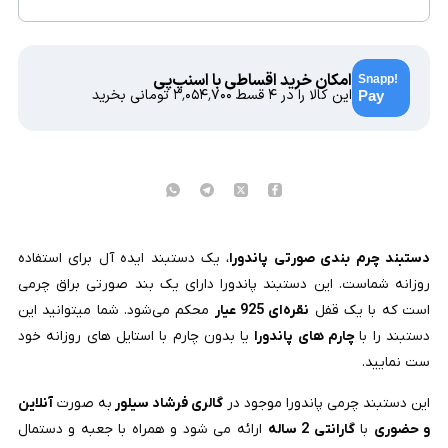
امکان خرید اقساطی با اسنپ‌پی
این کالا را در ۴ قسط
۳٬۰۵۴٬۷۰۰
تومانی بخرید
دستبند چرم بندی صورتی پاندورا
، یک دستبند ایده آل برای استفاده
روزانه شماست. این دستبند پاندورا دارای یک بند صورتی براق چرمی
است که با یک قفل
نقره‌ای 925 عیار
محکم می‌شود. شما میتوانید این
دستبند را با
چارم های پاندورا
یا بدون چارم با استایل های روزانه خود
ست نمایید.
این دستبند چرمی پاندورا موجود در
گالری فرشاد سیلور
به صورت
آنلاین
و حضوری
با
گارانتی 2 ساله
ارائه می شود و همراه با جعبه و دستمال