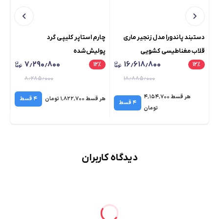
دستبند پاندورا مدل زنجیر ماری
چارم استاپر کلیپی گرد
چار
قلاب مغناطیسی کشویی
پولیش‌شده
۷٫۲۹۰٫۸۰۰
۱۶٫۶۱۸٫۸۰۰
٪
۱۲
٪
۱۲
٪
۸٫۲۸۵٫۰۰۰
۱۸٫۸۸۵٫۰۰۰
هر قسط ۴٬۱۵۴٬۷۰۰
هر قسط ۱٬۸۲۲٬۷۰۰ تومان
۴ قسط
هر قسط 
۴ قسط
تومان
دیدگاه کاربران