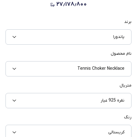
۲۷٫۱۷۸٫۸۰۰
برند
پاندورا
نام محصول
Tennis Choker Necklace
متریال
نقره 925 عیار
رنگ
کریستالی