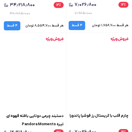
۷٫۰۲۶٫۸۰۰
۳۴٫۲۱۸٫۸۰۰
۱۲
٪
۱۲
٪
۷٫۹۸۵٫۰۰۰
۳۸٫۸۸۵٫۰۰۰
هر قسط ۱٬۷۵۶٬۷۰۰ تومان
۴ قسط
هر قسط ۸٬۵۵۴٬۷۰۰ تومان
۴ قسط
چارم قلب با کریستال رز فوشیا پاندورا
دستبند چرمی دوتایی بافته قهوه ای
تیره Pandora Moments