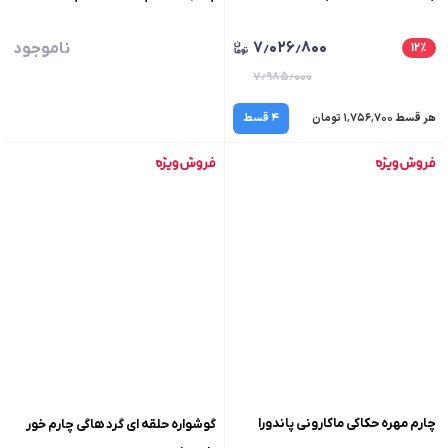
۷٫۰۲۶٫۸۰۰
ناموجود
۱۲
٪
۷٫۹۸۵٫۰۰۰
هر قسط ۱٬۷۵۶٬۷۰۰ تومان
۴ قسط
چارم مهره حکاکی ماکارونی پاندورا
گوشواره حلقه ای گرد هاگی چارم خور